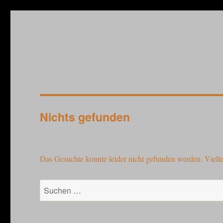
Selbstgespräche
Völlig verwirrter Personal Podcaster mit ziemlich großem EGO!!!
Nichts gefunden
Das Gesuchte konnte leider nicht gefunden werden. Viellei
Suchen
nach: